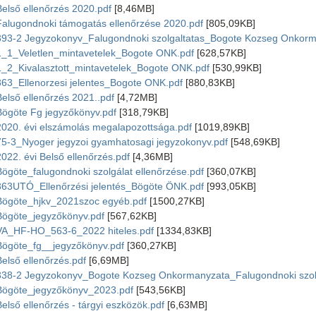
Belső ellenőrzés 2020.pdf
[8,46MB]
Falugondnoki támogatás ellenőrzése 2020.pdf
[805,09KB]
393-2 Jegyzokonyv_Falugondnoki szolgaltatas_Bogote Kozseg Onkorm
1_1_Veletlen_mintavetelek_Bogote ONK.pdf
[628,57KB]
1_2_Kivalasztott_mintavetelek_Bogote ONK.pdf
[530,99KB]
363_Ellenorzesi jelentes_Bogote ONK.pdf
[880,83KB]
Belső ellenőrzés 2021..pdf
[4,72MB]
Bögöte Fg jegyzőkönyv.pdf
[318,79KB]
2020. évi elszámolás megalapozottsága.pdf
[1019,89KB]
75-3_Nyoger jegyzoi gyamhatosagi jegyzokonyv.pdf
[548,69KB]
2022. évi Belső ellenőrzés.pdf
[4,36MB]
Bögöte_falugondnoki szolgálat ellenőrzése.pdf
[360,07KB]
363UTÓ_Ellenőrzési jelentés_Bögöte ÖNK.pdf
[993,05KB]
Bögöte_hjkv_2021szoc egyéb.pdf
[1500,27KB]
Bögöte_jegyzőkönyv.pdf
[567,62KB]
VA_HF-HO_563-6_2022 hiteles.pdf
[1334,83KB]
Bögöte_fg__jegyzőkönyv.pdf
[360,27KB]
Belső ellenőrzés.pdf
[6,69MB]
338-2 Jegyzokonyv_Bogote Kozseg Onkormanyzata_Falugondnoki szolg
Bögöte_jegyzőkönyv_2023.pdf
[543,56KB]
Belső ellenőrzés - tárgyi eszközök.pdf
[6,63MB]