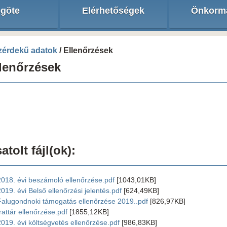
göte
Elérhetőségek
Önkorm
zérdekű adatok
/ Ellenőrzések
lenőrzések
atolt fájl(ok):
2018. évi beszámoló ellenőrzése.pdf
[1043,01KB]
2019. évi Belső ellenőrzési jelentés.pdf
[624,49KB]
Falugondnoki támogatás ellenőrzése 2019..pdf
[826,97KB]
Irattár ellenőrzése.pdf
[1855,12KB]
2019. évi költségvetés ellenőrzése.pdf
[986,83KB]