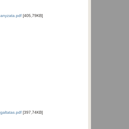
anyzata.pdf
[405,79KB]
altatas.pdf
[397,74KB]