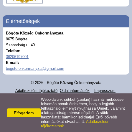
Helyi rendeletek
Közvilágítási hibabejelentő
Elérhetőségek
Elektronikus ügyintézés
Bögöte Község Önkormányzata
9675 Bögöte,
Szabadság u. 49.
ASP kisfilmek
Telefon:
36206197001
E-mail:
Gazdaság
bogote.onkormanyzat@gmail.com
Turizmus
© 2026 - Bögöte Község Önkormányzata
Adatkezelési tájékoztató
Oldal információk
Impresszum
Látnivalók
Weboldalunk sütiket (cookie) használ működése
folyamán annak érdekében, hogy a legjobb
felhasználói élményt nyújthassa Önnek, valamint
Hasznos linkek
Elfogadom
a látogatottság mérése céljából. A sütik
használatát bármikor letilthatja! Erről bővebb
információkat olvashat itt:
Adatkezelési
tájékoztatónk
Letöltések