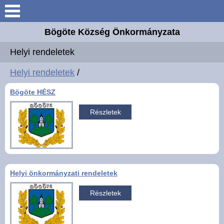
Keresés
Bögöte Község Önkormányzata
Köszöntő
Helyi rendeletek
Bögöte
Helyi rendeletek
/
Bögöte HÉSZ
Elérhetőségek
Részletek
Önkormányzat
Intézmények
Helyi önkormányzati rendeletek
Hírek
Részletek
Hirdetmények