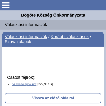
Keresés
Bögöte Község Önkormányzata
Köszöntő
Választási információk
Bögöte
Választási információk
/
Korábbi választások
/
Szavazólapok
Elérhetőségek
Önkormányzat
Intézmények
Csatolt fájl(ok):
Hírek
Szavazólapok.pdf
[222,91KB]
Hirdetmények
Vissza az előző oldalra!