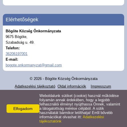
Helyi rendeletek
Közvilágítási hibabejelentő
Elérhetőségek
Bögöte Község Önkormányzata
Elektronikus ügyintézés
9675 Bögöte,
Szabadság u. 49.
ASP kisfilmek
Telefon:
36206197001
E-mail:
Gazdaság
bogote.onkormanyzat@gmail.com
Turizmus
© 2026 - Bögöte Község Önkormányzata
Adatkezelési tájékoztató
Oldal információk
Impresszum
Látnivalók
Weboldalunk sütiket (cookie) használ működése
folyamán annak érdekében, hogy a legjobb
felhasználói élményt nyújthassa Önnek, valamint
Hasznos linkek
Elfogadom
a látogatottság mérése céljából. A sütik
használatát bármikor letilthatja! Erről bővebb
információkat olvashat itt:
Adatkezelési
tájékoztatónk
Letöltések