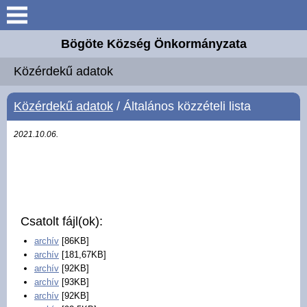
Keresés
Bögöte Község Önkormányzata
Köszöntő
Közérdekű adatok
Bögöte
Közérdekű adatok
/ Általános közzételi lista
Elérhetőségek
2021.10.06.
Önkormányzat
Intézmények
Csatolt fájl(ok):
Hírek
archív
[86KB]
archív
[181,67KB]
archív
[92KB]
Hirdetmények
archív
[93KB]
archív
[92KB]