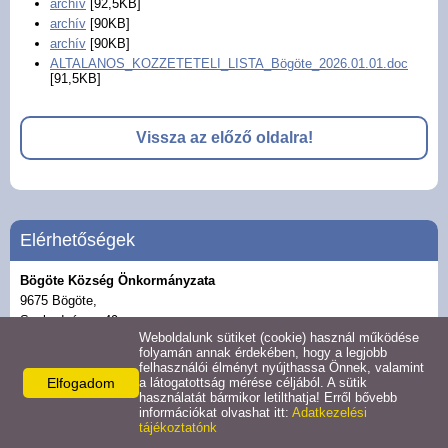
archív
[92,5KB]
Helyi rendeletek
archív
[90KB]
archív
[90KB]
Közvilágítási hibabejelentő
ALTALANOS_KOZZETETELI_LISTA_Bögöte_2026.01.01.doc
[91,5KB]
Elektronikus ügyintézés
Vissza az előző oldalra!
ASP kisfilmek
Gazdaság
Elérhetőségek
Turizmus
Bögöte Község Önkormányzata
9675 Bögöte,
Szabadság u. 49.
Látnivalók
Weboldalunk sütiket (cookie) használ működése
Telefon:
folyamán annak érdekében, hogy a legjobb
36206197001
felhasználói élményt nyújthassa Önnek, valamint
Hasznos linkek
E-mail:
Elfogadom
a látogatottság mérése céljából. A sütik
használatát bármikor letilthatja! Erről bővebb
bogote.onkormanyzat@gmail.com
információkat olvashat itt:
Adatkezelési
tájékoztatónk
Letöltések