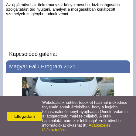
Helyi rendeletek
Az új járművel az önkormányzat kényelmesebb, biztonságosabb
szolgáltatást tud nyújtani, amelyet a mozgásukban korlátozott
személyek is igénybe tudnak venni.
Közvilágítási hibabejelentő
Elektronikus ügyintézés
ASP kisfilmek
Kapcsolódó galéria:
Gazdaság
Magyar Falu Program 2021.
Turizmus
Látnivalók
Weboldalunk sütiket (cookie) használ működése
folyamán annak érdekében, hogy a legjobb
felhasználói élményt nyújthassa Önnek, valamint
Hasznos linkek
Elfogadom
a látogatottság mérése céljából. A sütik
használatát bármikor letilthatja! Erről bővebb
információkat olvashat itt:
Adatkezelési
tájékoztatónk
Letöltések