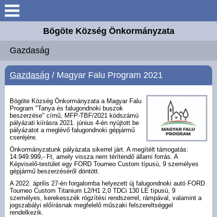
Keresés
Bögöte Község Önkormányzata
Köszöntő
Gazdaság
Bögöte
Gazdaság
/ Magyar Falu Program 2021
Elérhetőségek
Bögöte Község Önkormányzata a Magyar Falu
Program "Tanya és falugondnoki buszok
beszerzése" című, MFP-TBF/2021 kódszámú
Önkormányzat
pályázati kiírásra 2021. június 4-én nyújtott be
pályázatot a meglévő falugondnoki gépjármű
cseréjére.
Intézmények
Önkormányzatunk pályázata sikerrel járt. A megítélt támogatás:
14.949.999,- Ft, amely vissza nem térítendő állami forrás. A
Képviselő-testület egy FORD Tourneo Custom típusú, 9 személyes
Hírek
gépjármű beszerzéséről döntött.
A 2022. április 27-én forgalomba helyezett új falugondnoki autó FORD
Tourneo Custom Titanium L2/H1 2,0 TDCi 130 LE típusú, 9
Hirdetmények
személyes, kerekesszék rögzítési rendszerrel, rámpával, valamint a
jogszabályi előírásnak megfelelő műszaki felszereltséggel
rendelkezik.